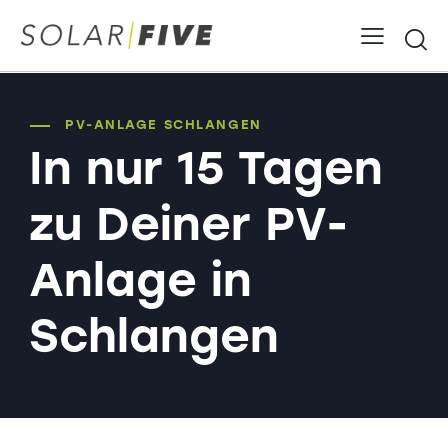
PV-Anlage Schlangen Solaranlage Photovoltaik
PV-ANLAGE SCHLANGEN
In nur 15 Tagen
zu Deiner PV-
Anlage in
Schlangen