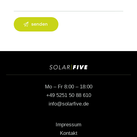
A
l
t
e
r
n
a
t
Mo – Fr 8:00 – 18:00
i
+49 5251 50 88 610
v
info@solarﬁve.de
e
:
Impressum
Kontakt