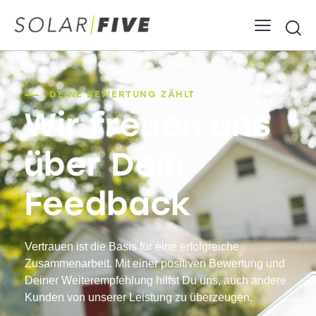
DEINE BEWERTUNG ZÄHLT
Wir freuen uns
über Dein
Feedback
Vertrauen ist die Basis für eine erfolgreiche
Zusammenarbeit. Mit einer positiven Bewertung und
Deiner Weiterempfehlung hilfst Du uns, auch andere
Kunden von unserer Leistung zu überzeugen.