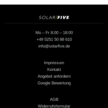
t
e
r
n
a
t
Mo – Fr 8:00 – 18:00
i
+49 5251 50 88 610
v
info@solarﬁve.de
e
:
Impressum
Kontakt
Angebot anfordern
Google Bewertung
AGB
Widerrufsformular