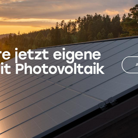
i
v
e
:
e jetzt eigene
it Photovoltaik