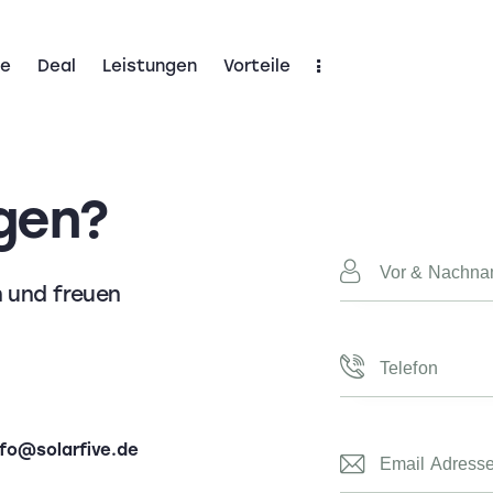
e
Deal
Leistungen
Vorteile
ome
Deal
Leistungen
Vorteile
gen?
n und freuen
nfo@solarfive.de