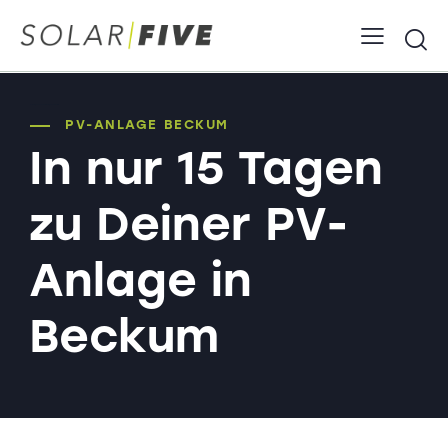
PV-Anlage Beckum Solaranlage Photovoltaik
PV-ANLAGE BECKUM
In nur 15 Tagen
zu Deiner PV-
Anlage in
Beckum