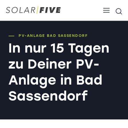
PV-Anlage Bad Sassendorf Solaranlage Photovoltaik
PV-ANLAGE BAD SASSENDORF
In nur 15 Tagen
zu Deiner PV-
Anlage in Bad
Sassendorf