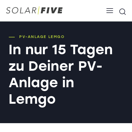
PV-Anlage Lemgo Solaranlage Photovoltaik
PV-ANLAGE LEMGO
In nur 15 Tagen
zu Deiner PV-
Anlage in
Lemgo